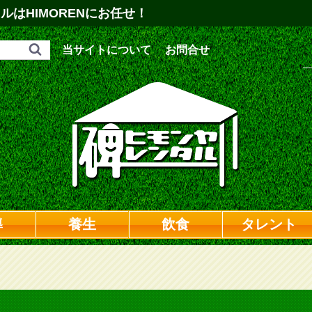
はHIMORENにお任せ！
当サイトについて
お問合せ
導
養生
飲食
タレント