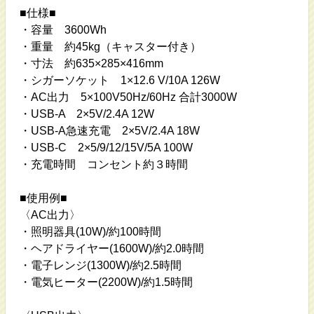
■仕様■
・容量 3600Wh
・重量 約45kg（キャスター付き）
・寸法 約635×285×416mm
・シガーソケット 1×12.6 V/10A 126W
・AC出力 5×100V50Hz/60Hz 合計3000W
・USB-A 2×5V/2.4A 12W
・USB-A急速充電 2×5V/2.4A 18W
・USB-C 2×5/9/12/15V/5A 100W
・充電時間 コンセント約３時間
■使用例■
〈AC出力〉
・照明器具(10W)/約100時間
・ヘアドライヤー(1600W)/約2.0時間
・電子レンジ(1300W)/約2.5時間
・電気ヒーター(2200W)/約1.5時間