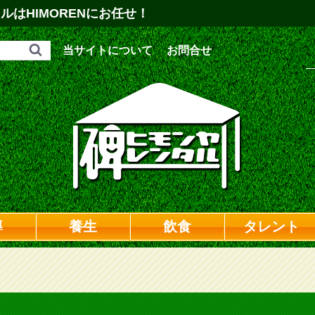
はHIMORENにお任せ！
当サイトについて
お問合せ
導
養生
飲食
タレント